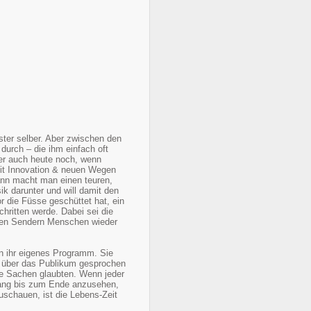
ster selber. Aber zwischen den
urch – die ihm einfach oft
d er auch heute noch, wenn
mit Innovation & neuen Wegen
dann macht man einen teuren,
k darunter und will damit den
r die Füsse geschüttet hat, ein
chritten werde. Dabei sei die
 den Sendern Menschen wieder
en ihr eigenes Programm. Sie
g über das Publikum gesprochen
hre Sachen glaubten. Wenn jeder
ang bis zum Ende anzusehen,
uschauen, ist die Lebens-Zeit