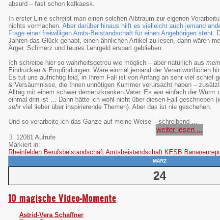
absurd – fast schon kafkaesk.
In erster Linie schreibt man einen solchen Albtraum zur eigenen Verarbei
nichts vormachen.
Aber darüber hinaus hilft es vielleicht auch jemand an
Frage einer freiwilligen Amts-Beistandschaft für einen Angehörigen steht.
D
Jahren das Glück gehabt, einen ähnlichen Artikel zu lesen, dann wären me
Ärger, Schmerz und teures Lehrgeld erspart geblieben.
Ich schreibe hier so wahrheitsgetreu wie möglich – aber natürlich aus
mein
Eindrücken & Empfindungen. Wäre einmal jemand der Verantwortlichen hi
Es tut uns aufrichtig leid, in Ihrem Fall ist von Anfang an sehr viel schief
& Versäumnisse, die Ihnen unnötigen Kummer verursacht haben – zusätz
Alltag mit einem schwer demenzkranken Vater. Es war einfach der Wurm dr
einmal drin ist … Dann hätte ich wohl nicht über diesen Fall geschrieben 
sehr
viel lieber über inspirierende Themen). Aber das ist nie geschehen.
Und so verarbeite ich das Ganze auf meine Weise – schreibend …
weiter lesen ...
12081 Aufrufe
Markiert in:
Rheinfelden
Berufsbeistandschaft
Amtsbeistandschaft
KESB
Bananenrepu
MÄRZ
24
10 magische Video-Momente
Astrid-Vera Schaffner