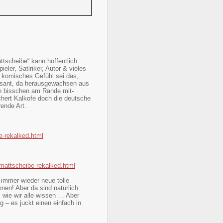
ttscheibe“ kann hoffentlich
eler, Satiriker, Autor & vieles
n komisches Gefühl sei das,
ressant, da herausgewachsen aus
in bisschen am Rande mit
-
chert Kalkofe doch die deutsche
ende Art.
e-rekalked.html
-mattscheibe-rekalked.html
e immer wieder neue tolle
nen! Aber da sind natürlich
 wie wir alle wissen … Aber
 – es juckt einen einfach in