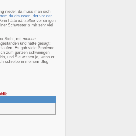
tung nieder, da muss man sich
derem da draussen, der vor der
enn hätte
ich selber
vor einigen
iner Schwester & mir sehr viel
er
Sicht, mit
meinen
ngestanden und hätte gesagt:
 gelaufen. Es gab viele Probleme
lich zum ganzen schwierigen
in, und Sie wissen ja, wenn er
(ich schreibe in meinem Blog
blik