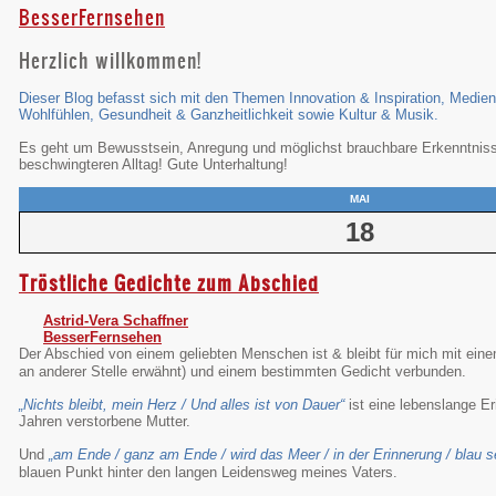
BesserFernsehen
Herzlich willkommen!
Dieser Blog befasst sich mit den Themen Innovation & Inspiration, Medi
Wohlfühlen, Gesundheit & Ganzheitlichkeit sowie Kultur & Musik.
Es geht um Bewusstsein, Anregung und möglichst brauchbare Erkenntnisse
beschwingteren Alltag! Gute Unterhaltung!
MAI
18
Tröstliche Gedichte zum Abschied
Astrid-Vera Schaffner
BesserFernsehen
Der Abschied von einem geliebten Menschen ist & bleibt für mich mit ei
an anderer Stelle erwähnt) und einem bestimmten Gedicht verbunden.
„Nichts bleibt, mein Herz / Und alles ist von Dauer“
ist eine lebenslange E
Jahren verstorbene Mutter.
Und
„am Ende / ganz am Ende / wird das Meer / in der Erinnerung /
blau s
blauen Punkt hinter den langen Leidensweg meines Vaters.