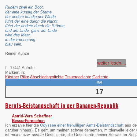
Rudern zwei ein Boot,
der eine kundig der Sterne,
der andere kundig der Winde,
führt der eine durch die Nacht,
führt der andere durch die Stürme,
und am Ende, ganz am Ende
wird das Meer
in der Erinnerung
blau sein.
Reiner Kunze
weiter lesen ...
17441 Aufrufe
Markiert in:
Kästner
Rilke
Abschiedsgedichte
Trauergedichte
Gedichte
MAI
17
Berufs-Beistandschaft in der Bananen-Republik
Astrid-Vera Schaffner
BesserFernsehen
Ich erzähle hier die
Odyssee einer freiwilligen Amts-Beistandschaft
aus de
darüber hinaus). Es geht um meinen schwer dementen, mittlerweile leider 
ist
meine
bzw.
unsere
Geschichte, die Geschichte meiner Schwester Sonja 