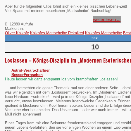
Aber für die folgenden Clips lohnt sich ein kleines bisschen Lebens-Zeit!
Viel Spass mit meinem neuerlichen „Mattscheibe“-Nachschlag!
weiter lesen ...
12880 Aufrufe
Markiert in:
Oliver Kalkofe
Kalkofes Mattscheibe Rekalked
Kalkofes Mattscheibe
Best
SEP.
10
Loslassen – Königs-Disziplin im „Modernen Esoterische
Astrid-Vera Schaffner
BesserFernsehen
Heute lassen wir ganz entspannt los vom krampfhaften Loslassen!
… und betrachten die ganze Thematik mal von einer anderen Seite – dami
was wir eigentlich mit dem „Loslassen“ bezwecken. Im „Modernen Esoteri
liebe Hardcore-Esoteriker! – wird ja in der Königs-Disziplin „Loslassen“ mit a
versucht, etwas loszulassen. Meistens irgendwelche Gedanken & Erinner
quälend & blockierend im Kopf herum spuken. Leider sind die Erfolge dies
Versuche eher bescheiden. Das Universum – oder wer auch immer – will un
Müll nicht abnehmen!
Eines Tages kam mir eine Bekannte freudenstrahlend entgegen und erzählt
neuen Lebens-Gefährten, den sie vor einigen Wochen an einem Eso-Semin