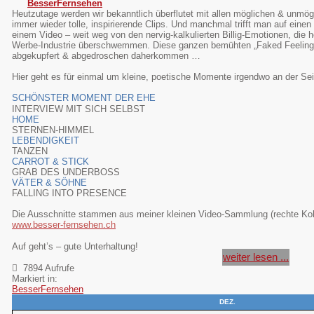
BesserFernsehen
Heutzutage werden wir bekanntlich überflutet mit
allen möglichen & unmög
immer wieder tolle, inspirierende Clips. Und manchmal trifft man auf eine
einem Video
– weit weg von den nervig-kalkulierten Billig-Emotionen, die 
Werbe-Industrie überschwemmen. Diese ganzen bemühten „Faked Feelings“
abgekupfert & abgedroschen daherkommen …
Hier geht es für einmal um kleine, poetische Momente irgendwo an der Se
SCHÖNSTER MOMENT DER EHE
INTERVIEW MIT SICH SELBST
HOME
STERNEN-HIMMEL
LEBENDIGKEIT
TANZEN
CARROT & STICK
GRAB DES UNDERBOSS
VÄTER & SÖHNE
FALLING INTO PRESENCE
Die Ausschnitte stammen aus meiner kleinen Video-Sammlung (rechte K
www.besser-fernsehen.ch
Auf geht’s – gute Unterhaltung!
weiter lesen ...
7894 Aufrufe
Markiert in:
BesserFernsehen
DEZ.