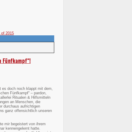
 of 2015
n Fünfkampf“!
t es doch noch klappt mit dem,
schen Fünfkampf“ – pardon,
llerlei Ritualen & Hilfsmitteln
ungen an Menschen, die
er durchaus aufrichtigen
s ganz offensichtlich unseren
e mir begeistert von ihrem
ar kennengelernt hatte.