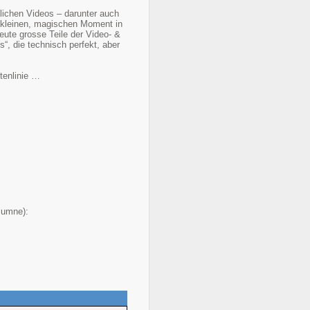
lichen Videos – darunter auch
n kleinen, magischen Moment in
heute grosse Teile der Video- &
, die technisch perfekt, aber
itenlinie …
olumne):