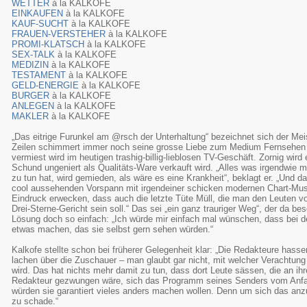
WETTER
à la KALKOFE
EINKAUFEN
à la KALKOFE
KAUF-SUCHT
à la KALKOFE
FRAUEN-VERSTEHER
à la KALKOFE
PROMI-KLATSCH
à la KALKOFE
SEX-TALK
à la KALKOFE
MEDIZIN
à la KALKOFE
TESTAMENT
à la KALKOFE
GELD-ENERGIE
à la KALKOFE
BURGER
à la KALKOFE
ANLEGEN
à la KALKOFE
MAKLER
à la KALKOFE
„Das eitrige Furunkel am @rsch der Unterhaltung“ bezeichnet sich der Mei
Zeilen schimmert immer noch seine grosse Liebe zum Medium Fernsehen d
vermiest wird im heutigen trashig-billig-lieblosen TV-Geschäft. Zornig wir
Schund ungeniert als Qualitäts-Ware verkauft wird. „Alles was irgendwie 
zu tun hat, wird gemieden, als wäre es eine Krankheit“, beklagt er. „Und 
cool aussehenden Vorspann mit irgendeiner schicken modernen Chart-Musi
Eindruck erwecken, dass auch die letzte Tüte Müll, die man den Leuten vo
Drei-Sterne-Gericht sein soll.“ Das sei „ein ganz trauriger Weg“, der da bes
Lösung doch so einfach: „Ich würde mir einfach mal wünschen, dass bei
etwas machen, das sie selbst gern sehen würden.“
Kalkofe stellte schon bei früherer Gelegenheit klar: „Die Redakteure hass
lachen über die Zuschauer – man glaubt gar nicht, mit welcher Verachtun
wird. Das hat nichts mehr damit zu tun, dass dort Leute sässen, die an i
Redakteur gezwungen wäre, sich das Programm seines Senders vom Anf
würden sie garantiert vieles anders machen wollen. Denn um sich das anz
zu schade.“