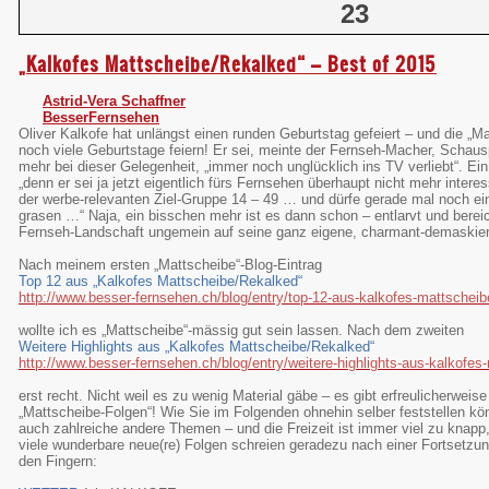
23
„Kalkofes Mattscheibe/Rekalked“ – Best of 2015
Astrid-Vera Schaffner
BesserFernsehen
Oliver Kalkofe hat unlängst einen runden Geburtstag gefeiert – und die „Ma
noch viele Geburtstage feiern! Er sei, meinte der Fernseh-Macher, Schauspi
mehr bei dieser Gelegenheit, „immer noch unglücklich ins TV verliebt“. Ei
„denn er sei ja jetzt eigentlich fürs Fernsehen überhaupt nicht mehr inte
der werbe-relevanten Ziel-Gruppe 14 – 49 … und dürfe gerade mal noch e
grasen …“ Naja, ein bisschen mehr ist es dann schon – entlarvt und berei
Fernseh-Landschaft ungemein auf seine ganz eigene, charmant-demaskier
Nach meinem ersten „Mattscheibe“-Blog-Eintrag
Top 12 aus „Kalkofes Mattscheibe/Rekalked“
http://www.besser-fernsehen.ch/blog/entry/top-12-aus-kalkofes-mattscheib
wollte ich es „Mattscheibe“-mässig gut sein lassen. Nach dem zweiten
Weitere Highlights aus
„Kalkofes Mattscheibe/Rekalked“
http://www.besser-fernsehen.ch/blog/entry/weitere-highlights-aus-kalkofes
erst recht. Nicht weil es zu wenig Material gäbe – es gibt erfreulicherweis
„Mattscheibe-Folgen“! Wie Sie im Folgenden ohnehin selber feststellen kön
auch zahlreiche andere Themen – und die Freizeit ist immer viel zu knapp,
viele wunderbare neue(re) Folgen schreien geradezu nach einer Fortsetzung
den Fingern: