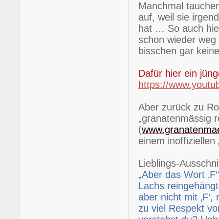
Manchmal tauchen d
auf, weil sie irg
hat … So auch hie
schon wieder weg
bisschen gar kein
Dafür hier ein jün
https://www.you
Aber zurück zu Ro
„granatenmässig r
(
www.granatenmaes
einem inoffiziellen
Lieblings-Ausschnit
„Aber das Wort ‚F‘?
Lachs reingehängt
aber nicht mit ‚F‘,
zu viel Respekt vo