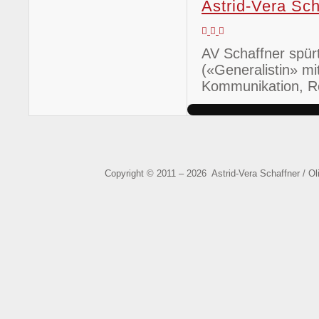
Astrid-Vera Sch
Updates
Abo
Astrid-
abonnieren
von
Vera
AV Schaffner sp
Updates
Schaffner
dieses
(«Generalistin» m
Autors
Kommunikation, Re
beenden
Copyright © 2011 – 2026 Astrid-Vera Schaffner / O