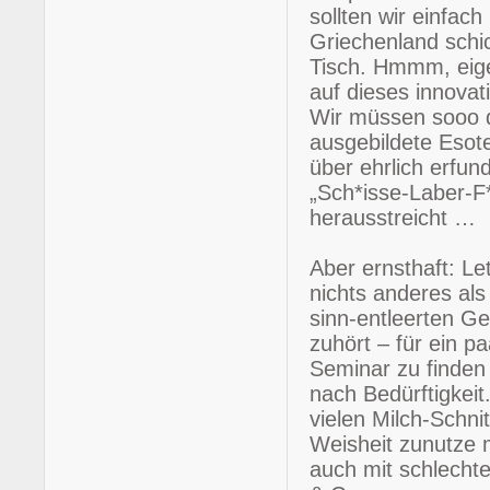
sollten wir einfac
Griechenland schi
Tisch. Hmmm, eigen
auf dieses innova
Wir müssen sooo d
ausgebildete Esote
über ehrlich erfu
„Sch*isse-Laber-F*
herausstreicht …
Aber ernsthaft: Let
nichts anderes al
sinn-entleerten G
zuhört – für ein p
Seminar zu finden i
nach Bedürftigkeit
vielen Milch-Schni
Weisheit zunutze 
auch mit schlecht