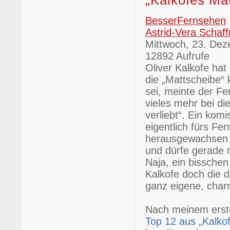
„Kalkofes Ma
BesserFernsehen
Astrid-Vera Schaff
Mittwoch, 23. De
12892 Aufrufe
Oliver Kalkofe hat
die „Mattscheibe“ 
sei, meinte der Fe
vieles mehr bei di
verliebt“. Ein komi
eigentlich fürs Fe
herausgewachsen 
und dürfe gerade 
Naja, ein bisschen
Kalkofe doch die 
ganz eigene, char
Nach meinem erste
Top 12 aus „Kalko