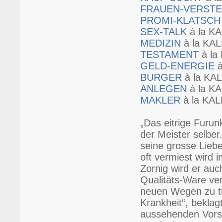
FRAUEN-VERST
PROMI-KLATSC
SEX-TALK
à la K
MEDIZIN
à la KA
TESTAMENT
à l
GELD-ENERGIE
BURGER
à la K
ANLEGEN
à la K
MAKLER
à la KA
„Das eitrige Furu
der Meister selbe
seine grosse Lieb
oft vermiest wird i
Zornig wird er au
Qualitäts-Ware ver
neuen Wegen zu tu
Krankheit“, beklag
aussehenden Vorsp