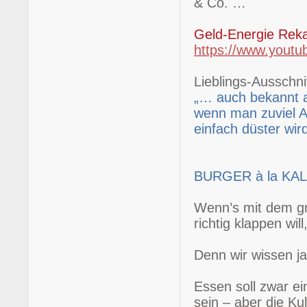
& Co. …
Geld-Energie Rek
https://www.you
Lieblings-Ausschnit
„… auch bekannt a
wenn man zuviel A
einfach düster wir
BURGER à la KA
Wenn’s mit dem gr
richtig klappen wi
Denn wir wissen j
Essen soll zwar ei
sein – aber die K