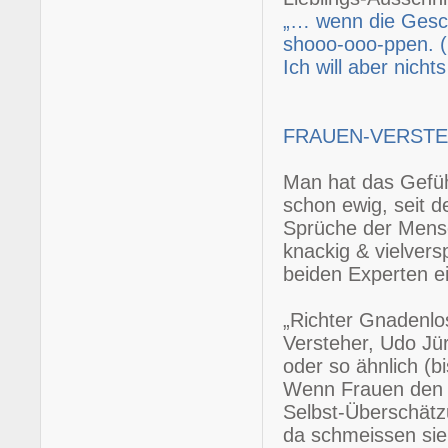
„…
wenn die Gesch
shooo-ooo-ppen. 
Ich will aber nicht
FRAUEN-VERSTEH
Man hat das Gefüh
schon ewig, seit 
Sprüche der Mensc
knackig & vielvers
beiden Experten ei
„Richter Gnadenlo
Versteher, Udo Jür
oder so ähnlich (b
Wenn Frauen den D
Selbst-Überschätzu
da schmeissen sie