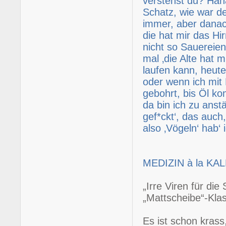
verstehst du? Hah
Schatz, wie war de
immer, aber danac
die hat mir das Hi
nicht so Sauereien 
mal ‚die Alte hat 
laufen kann, heut
oder wenn ich mit 
gebohrt, bis Öl ko
da bin ich zu anstä
gef*ckt‘, das auch
also ‚Vögeln‘ hab‘
MEDIZIN à la KA
„Irre Viren für di
„Mattscheibe“-Klas
Es ist schon krass