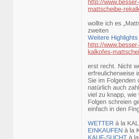
http://www.besser-
mattscheibe-rekal
wollte ich es „Mat
zweiten
Weitere Highlight
http://www.besser-
kalkofes-mattsche
erst recht. Nicht w
erfreulicherweise 
Sie im Folgenden o
natürlich auch zah
viel zu knapp, wie
Folgen schreien ge
einfach in den Fin
WETTER
à la KA
EINKAUFEN
à la
KAUF-SUCHT
à l