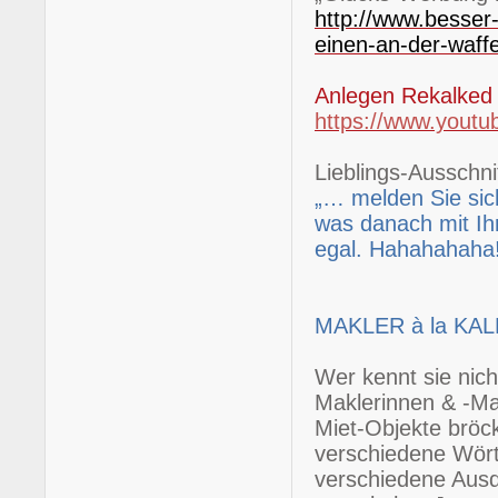
http://www.besser
einen-an-der-waffe
Anlegen Rekalke
https://www.yout
Lieblings-Ausschnit
„… melden Sie sich
was danach mit Ih
egal. Hahahahaha!
MAKLER à la KA
Wer kennt sie nich
Maklerinnen & -Ma
Miet-Objekte bröck
verschiedene Wört
verschiedene Ausdr