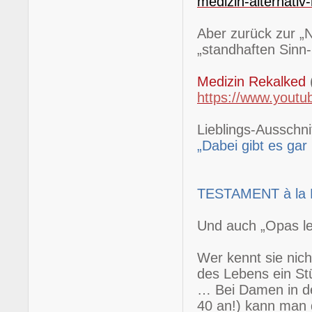
medizin-alternati
Aber zurück zur „
„standhaften Sinn
Medizin Rekalked
https://www.yout
Lieblings-Ausschnit
„Dabei gibt es ga
TESTAMENT à la
Und auch „Opas let
Wer kennt sie nic
des Lebens ein Stü
… Bei Damen in de
40 an!) kann man