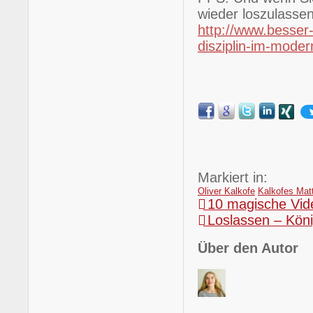
wieder loszulassen
http://www.besser-
disziplin-im-mode
Markiert in:
Oliver Kalkofe
Kalkofes Mat
10 magische Vi
Loslassen – König
Über den Autor