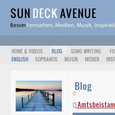
HOME & VIDEOS
BLOG
SONG WRITING
FI
ENGLISH
SOPRANOS
MUSIK
MEDIEN
INS
Blog
Amtsbeistan