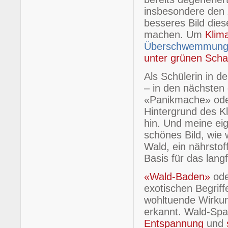
insbesondere den z
besseres Bild die
machen. Um
Klim
Überschwemmung
unter grünen Schat
Als Schülerin in d
– in den nächsten 
«Panikmache» oder
Hintergrund des K
hin. Und meine ei
schönes Bild, wie 
Wald, ein nährstof
Basis für das lang
«Wald-Baden»
od
exotischen Begrif
wohltuende Wirku
erkannt. Wald-Spa
Entspannung
und