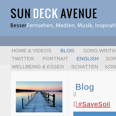
HOME & VIDEOS
BLOG
SONG WRITI
TWITTER
PORTRAIT
ENGLISH
SO
WELLBEING & ESSEN
SCHATTEN
KON
Blog
#SaveSoil