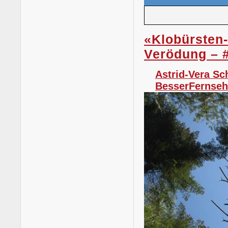
«Klobürsten
Verödung – 
Astrid-Vera Sc
BesserFernse