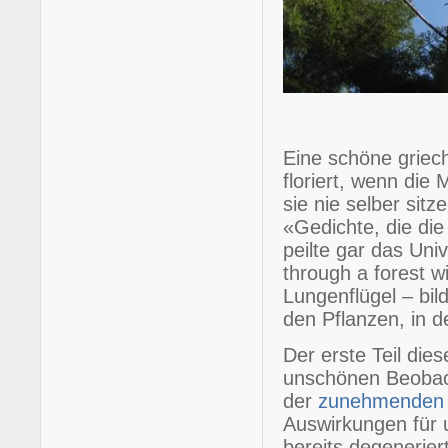
Eine schöne griech
floriert, wenn di
sie nie selber sit
«Gedichte, die di
peilte gar das Uni
through a forest w
Lungenflügel – bi
den Pflanzen, in d
Der erste Teil die
unschönen Beobach
der
zunehmenden 
Auswirkungen für u
bereits degenerie