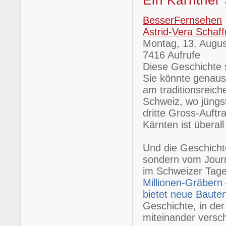
Ein Kärntne
BesserFernsehen
Astrid-Vera Schaff
Montag, 13. Augu
7416 Aufrufe
Diese Geschichte sp
Sie könnte genaus
am traditionsreich
Schweiz, wo jüngs
dritte Gross-Auft
Kärnten ist überall 
Und die Geschicht
sondern vom Journ
im Schweizer Tage
Millionen-Gräbern 
bietet neue Baute
Geschichte, in de
miteinander versc