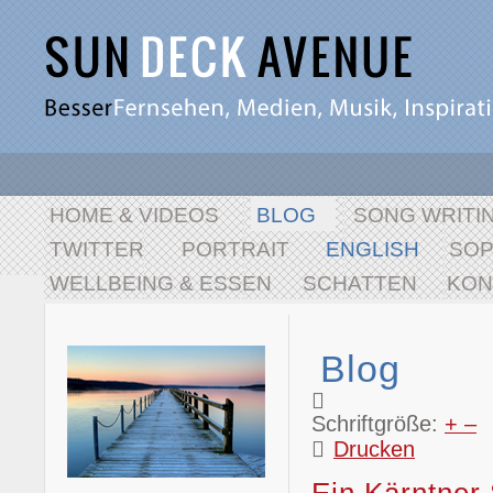
HOME & VIDEOS
BLOG
SONG WRITI
TWITTER
PORTRAIT
ENGLISH
SO
WELLBEING & ESSEN
SCHATTEN
KON
Blog
Schriftgröße:
+
–
Drucken