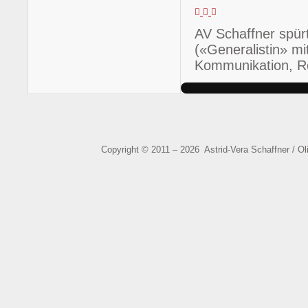
Updates
Abo
Astrid-
abonnieren
von
Vera
AV Schaffner sp
Updates
Schaffner
dieses
(«Generalistin» m
Autors
Kommunikation, Re
beenden
Copyright © 2011 – 2026 Astrid-Vera Schaffner / O