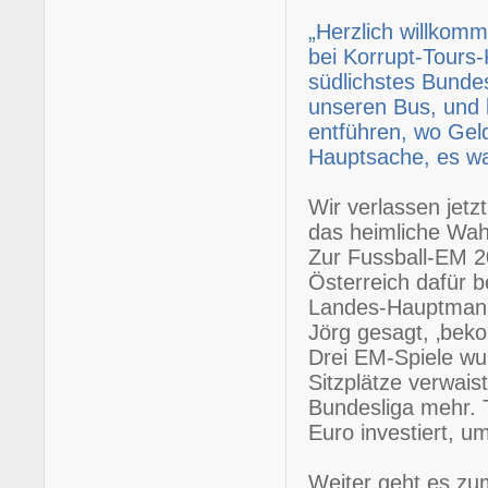
„Herzlich willkom
bei Korrupt-Tours
südlichstes Bundesl
unseren Bus, und l
entführen, wo Geld
Hauptsache, es wa
Wir verlassen jetz
das heimliche Wah
Zur Fussball-EM 2
Österreich dafür b
Landes-Hauptmanns,
Jörg gesagt, ‚bek
Drei EM-Spiele wur
Sitzplätze verwais
Bundesliga mehr. 
Euro investiert, u
Weiter geht es zum