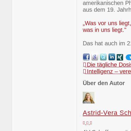
amerikanischen Ph
aus dem 19. Jahrh
„Was vor uns liegt,
was in uns liegt."
Das hat auch im 21
Die tägliche Dosi
Intelligenz – ver
Über den Autor
Astrid-Vera Sch
Updates
Abo
Astrid-
abonnieren
von
Vera