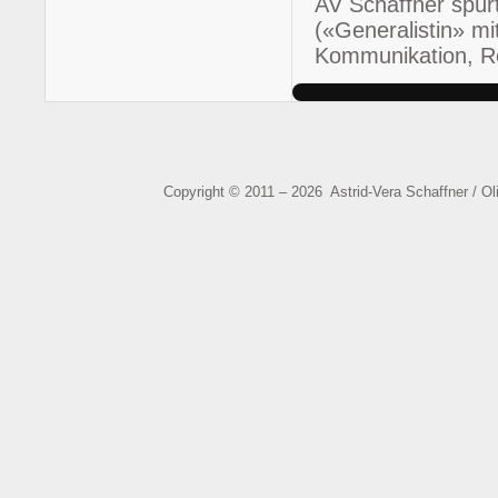
AV Schaffner sp
Updates
Schaffner
dieses
(«Generalistin» m
Autors
Kommunikation, Re
beenden
Copyright © 2011 – 2026 Astrid-Vera Schaffner / O