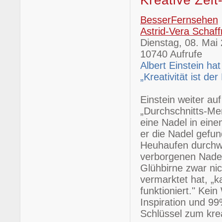
Kreative Zei
BesserFernsehen
Astrid-Vera Schaff
Dienstag, 08. Mai
10740 Aufrufe
Albert Einstein ha
„Kreativität ist d
Einstein weiter au
„Durchschnitts-Me
eine Nadel in ein
er die Nadel gefu
Heuhaufen durchwü
verborgenen Nadel
Glühbirne zwar nic
vermarktet hat, „k
funktioniert." Kei
Inspiration und 99
Schlüssel zum krea