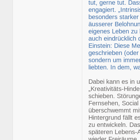
tut, gerne tut. Das
engagiert. „Intrin
besonders starker 
äusserer Belohnun
eigenes Leben zu 
auch eindrücklich 
Einstein: Diese Mei
geschrieben (oder
sondern um immer
liebten. In dem, wa
Dabei kann es in 
„Kreativitäts-Hind
schieben. Störung
Fernsehen, Social
überschwemmt mit a
Hintergrund fällt 
zu entwickeln. Das
späteren Lebens-A
wieder Freiräume, d